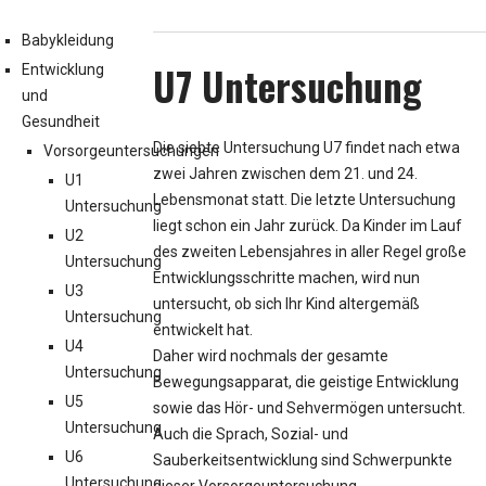
Babykleidung
U7 Untersuchung
Entwicklung
und
Gesundheit
Die siebte Untersuchung U7 findet nach etwa
Vorsorgeuntersuchungen
zwei Jahren zwischen dem 21. und 24.
U1
Lebensmonat statt. Die letzte Untersuchung
Untersuchung
liegt schon ein Jahr zurück. Da Kinder im Lauf
U2
des zweiten Lebensjahres in aller Regel große
Untersuchung
Entwicklungsschritte machen, wird nun
U3
untersucht, ob sich Ihr Kind altergemäß
Untersuchung
entwickelt hat.
U4
Daher wird nochmals der gesamte
Untersuchung
Bewegungsapparat, die geistige Entwicklung
U5
sowie das Hör- und Sehvermögen untersucht.
Untersuchung
Auch die Sprach, Sozial- und
U6
Sauberkeitsentwicklung sind Schwerpunkte
Untersuchung